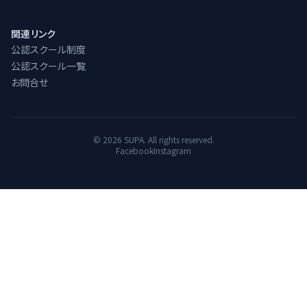
最新の認定講習会をご確認ください
関連リンク
講習会開催申請
公認スクール制度
認定講習会の開催を申請する
公認スクール一覧
お問合せ
インストラクター一覧
公認インストラクター
資格認定委員のご紹介
©
2026
SUPA. All rights reserved.
各ブロックの担当資格認定委員たち
Facebook
Instagram
公認スクール
公認スクール制度
制度の説明と加入方法
公認スクール一覧
近くの公認スクールを見つけよう