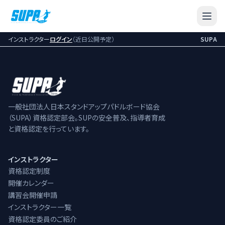
インストラクター
ログイン
（近日公開予定）
SUPA
ホーム
資格認定制度
開催カレンダー
一般社団法人日本スタンドアップパドルボード協会
講習会開催申請
（SUPA）資格認定部会。SUPの安全普及、指導者育成
と資格認定を行っています。
お問合せ
インストラクター
資格認定制度
インストラクター
開催カレンダー
資格認定制度
講習会開催申請
制度の説明と認定試験の詳細について
インストラクター一覧
資格認定委員のご紹介
開催カレンダー